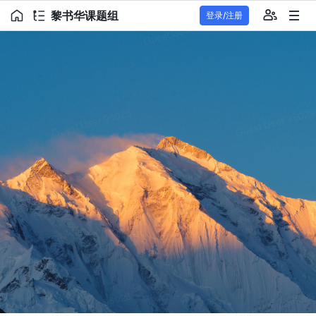
黎书华课题组
登录/注册