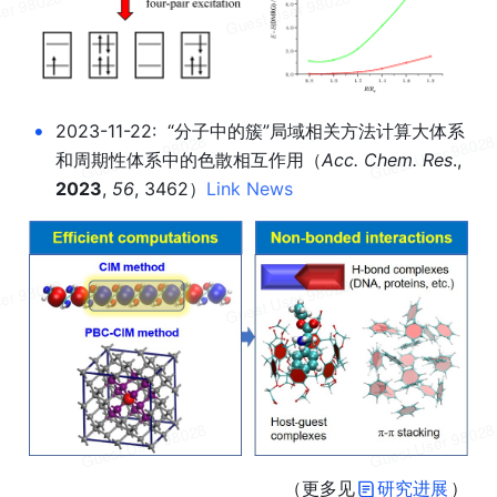
•
202
3
-
11
-
22
:  “分子中的簇”局域相关方法计算大体系
和周期性体系中的色散相互作用
（
Acc. Chem. Res
., 
2023
, 
56
, 3462）
Link
News
（更多见
研究进展
）